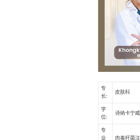
专
皮肤科
长:
学
诗纳卡宁威
位:
专
业
肉毒杆菌注