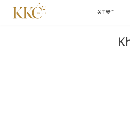
跳
到
关于我们
内
容
K