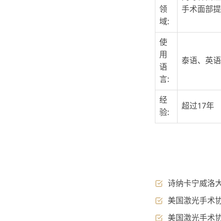
领
手术面部提
域:
使
用
泰语、英语
语
言:
经
超过17年
验:
诗纳卡宁威洛
美国激光手术协
美国激光手术协