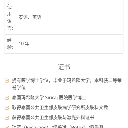
使
用
泰语、英语
语
言:
经
10 年
验:
证书
拥有医学博士学位，毕业于玛希隆大学，本科获二等荣
誉学位
泰国玛希隆大学 Siriraj 医院医学博士
取得泰国公共卫生部皮肤病学研究所皮肤科文凭
获得泰国公共卫生部皮肤与激光外科证书
瑞蓝（Restylane）/保妥适（Botox）/乔雅登