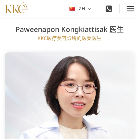
跳
ZH
切
到
换
内
子
容
Paweenapon Kongkiattisak 医生
菜
KKC医疗美容诊所的医美医生
单