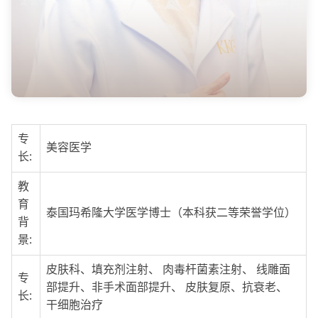
专
美容医学
长:
教
育
泰国玛希隆大学医学博士（本科获二等荣誉学位）
背
景:
皮肤科、填充剂注射、 肉毒杆菌素注射、 线雕面
专
部提升、非手术面部提升、 皮肤复原、抗衰老、
长:
干细胞治疗