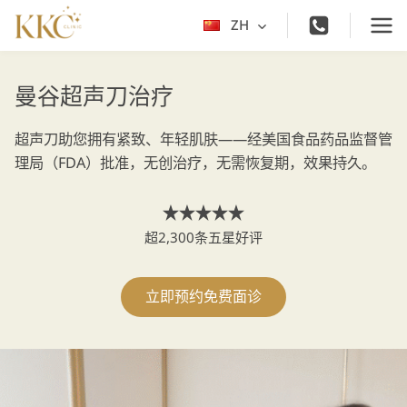
跳
ZH
切
到
换
内
子
容
曼谷超声刀治疗
菜
单
超声刀助您拥有紧致、年轻肌肤——经美国食品药品监督管
理局（FDA）批准，无创治疗，无需恢复期，效果持久。
超2,300条五星好评
立即预约免费面诊