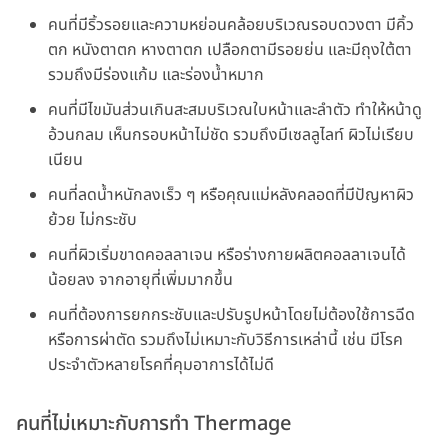
คนที่มีริ้วรอยและความหย่อนคล้อยบริเวณรอบดวงตา มีคิ้ว
ตก หนังตาตก หางตาตก เปลือกตามีรอยย่น และมีถุงใต้ตา
รวมถึงมีร่องแก้ม และร่องน้ำหมาก
คนที่มีไขมันส่วนเกินสะสมบริเวณใบหน้าและลำตัว ทำให้หน้าดู
อ้วนกลม เห็นกรอบหน้าไม่ชัด รวมถึงมีเซลลูไลท์ ผิวไม่เรียบ
เนียน
คนที่ลดน้ำหนักลงเร็ว ๆ หรือคุณแม่หลังคลอดที่มีปัญหาผิว
ย้วย ไม่กระชับ
คนที่ผิวเริ่มขาดคอลลาเจน หรือร่างกายผลิตคอลลาเจนได้
น้อยลง จากอายุที่เพิ่มมากขึ้น
คนที่ต้องการยกกระชับและปรับรูปหน้าโดยไม่ต้องใช้การฉีด
หรือการผ่าตัด รวมถึงไม่เหมาะกับวิธีการเหล่านี้ เช่น มีโรค
ประจำตัวหลายโรคที่คุมอาการได้ไม่ดี
คนที่ไม่เหมาะกับการทำ Thermage