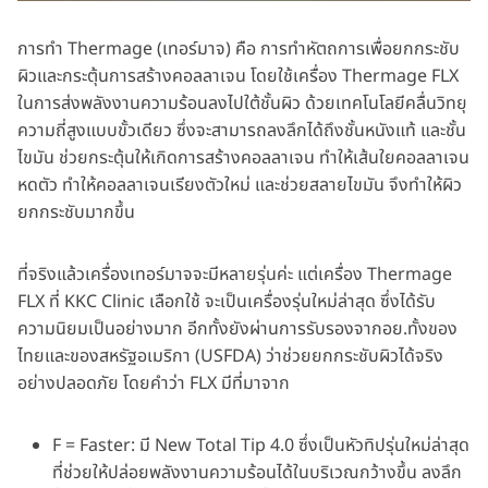
การทำ Thermage (เทอร์มาจ) คือ การทำหัตถการเพื่อยกกระชับ
ผิวและกระตุ้นการสร้างคอลลาเจน โดยใช้เครื่อง Thermage FLX
ในการส่งพลังงานความร้อนลงไปใต้ชั้นผิว ด้วยเทคโนโลยีคลื่นวิทยุ
ความถี่สูงแบบขั้วเดียว ซึ่งจะสามารถลงลึกได้ถึงชั้นหนังแท้ และชั้น
ไขมัน ช่วยกระตุ้นให้เกิดการสร้างคอลลาเจน ทำให้เส้นใยคอลลาเจน
หดตัว ทำให้คอลลาเจนเรียงตัวใหม่ และช่วยสลายไขมัน จึงทำให้ผิว
ยกกระชับมากขึ้น
ที่จริงแล้วเครื่องเทอร์มาจจะมีหลายรุ่นค่ะ แต่เครื่อง Thermage
FLX ที่ KKC Clinic เลือกใช้ จะเป็นเครื่องรุ่นใหม่ล่าสุด ซึ่งได้รับ
ความนิยมเป็นอย่างมาก อีกทั้งยังผ่านการรับรองจากอย.ทั้งของ
ไทยและของสหรัฐอเมริกา (USFDA) ว่าช่วยยกกระชับผิวได้จริง
อย่างปลอดภัย โดยคำว่า FLX มีที่มาจาก
F = Faster: มี New Total Tip 4.0 ซึ่งเป็นหัวทิปรุ่นใหม่ล่าสุด
ที่ช่วยให้ปล่อยพลังงานความร้อนได้ในบริเวณกว้างขึ้น ลงลึก