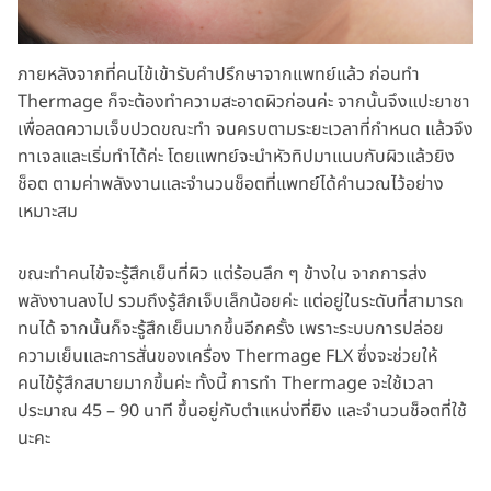
ภายหลังจากที่คนไข้เข้ารับคำปรึกษาจากแพทย์แล้ว ก่อนทำ
Thermage ก็จะต้องทำความสะอาดผิวก่อนค่ะ จากนั้นจึงแปะยาชา
เพื่อลดความเจ็บปวดขณะทำ จนครบตามระยะเวลาที่กำหนด แล้วจึง
ทาเจลและเริ่มทำได้ค่ะ โดยแพทย์จะนำหัวทิปมาแนบกับผิวแล้วยิง
ช็อต ตามค่าพลังงานและจำนวนช็อตที่แพทย์ได้คำนวณไว้อย่าง
เหมาะสม
ขณะทำคนไข้จะรู้สึกเย็นที่ผิว แต่ร้อนลึก ๆ ข้างใน จากการส่ง
พลังงานลงไป รวมถึงรู้สึกเจ็บเล็กน้อยค่ะ แต่อยู่ในระดับที่สามารถ
ทนได้ จากนั้นก็จะรู้สึกเย็นมากขึ้นอีกครั้ง เพราะระบบการปล่อย
ความเย็นและการสั่นของเครื่อง Thermage FLX ซึ่งจะช่วยให้
คนไข้รู้สึกสบายมากขึ้นค่ะ ทั้งนี้ การทำ Thermage จะใช้เวลา
ประมาณ 45 – 90 นาที ขึ้นอยู่กับตำแหน่งที่ยิง และจำนวนช็อตที่ใช้
นะคะ