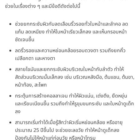
ช่วยในเรื่องต่าง ๆ และมีข้อดีดังต่อไปนี้
ช่วยยกกระชับผิวกับลดเลือนริ้วรอยทั่วใบหน้าและลำคอ ลด
แก้ม ลดเหนียง ทำให้ใบหน้าเรียวเล็กลง และเห็นกรอบหน้า
ชัดเจนขึ้น
ลดริ้วรอยและความหย่อนคล้อยรอบดวงตา รวมถึงยกคิ้ว
เปลือกตา และหางตา
สลายไขมันและยกกระชับผิวบริเวณใบหน้ากับลำตัว ทำให้
สัดส่วนบริเวณนั้นเล็กลง เช่น บริเวณหลังมือ, ต้นแขน, ต้นขา,
หน้าท้อง, สะโพก
กระตุ้นการสร้างคอลลาเจน ทำให้ผิวแน่น, เต่งตึง, ยืดหยุ่น
และเรียบเนียนขึ้น รวมถึงทำให้รูขุมขนกระชับ และใบหน้าดูเด็ก
ลง
สามารถเริ่มทำได้เมื่อรู้สึกว่าผิวเริ่มหย่อนคล้อย หรืออายุ
ประมาณ 25 ปีขึ้นไป จะช่วยชะลอวัย ทำให้หน้าดูเด็กลง
ป้องกันไม่ให้หน้าแก่ก่อนวัย หรือหน้าโทรม