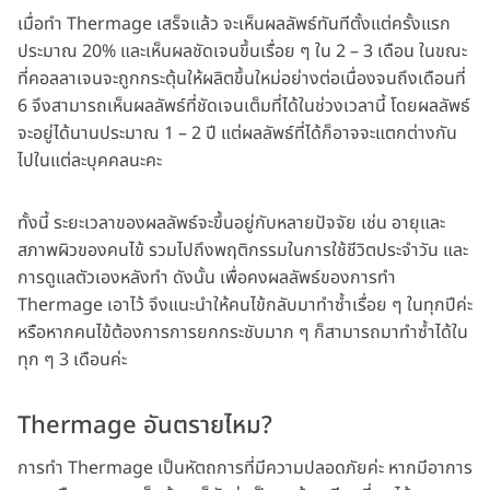
เมื่อทำ Thermage เสร็จแล้ว จะเห็นผลลัพธ์ทันทีตั้งแต่ครั้งแรก
ประมาณ 20% และเห็นผลชัดเจนขึ้นเรื่อย ๆ ใน 2 – 3 เดือน ในขณะ
ที่คอลลาเจนจะถูกกระตุ้นให้ผลิตขึ้นใหม่อย่างต่อเนื่องจนถึงเดือนที่
6 จึงสามารถเห็นผลลัพธ์ที่ชัดเจนเต็มที่ได้ในช่วงเวลานี้ โดยผลลัพธ์
จะอยู่ได้นานประมาณ 1 – 2 ปี แต่ผลลัพธ์ที่ได้ก็อาจจะแตกต่างกัน
ไปในแต่ละบุคคลนะคะ
ทั้งนี้ ระยะเวลาของผลลัพธ์จะขึ้นอยู่กับหลายปัจจัย เช่น อายุและ
สภาพผิวของคนไข้ รวมไปถึงพฤติกรรมในการใช้ชีวิตประจำวัน และ
การดูแลตัวเองหลังทำ ดังนั้น เพื่อคงผลลัพธ์ของการทำ
Thermage เอาไว้ จึงแนะนำให้คนไข้กลับมาทำซ้ำเรื่อย ๆ ในทุกปีค่ะ
หรือหากคนไข้ต้องการการยกกระชับมาก ๆ ก็สามารถมาทำซ้ำได้ใน
ทุก ๆ 3 เดือนค่ะ
Thermage อันตรายไหม?
การทำ Thermage เป็นหัตถการที่มีความปลอดภัยค่ะ หากมีอาการ