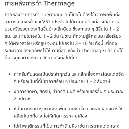
ภายหลังการทำ Thermage
ภายหลังจากการทำ Thermage คนไข้จะไม่ต้องใช้เวลาพักฟื้นค่ะ
สามารถแต่งหน้าและใช้ชีวิตประจำวันได้ตามปกติ แต่อาจมีอาการ
บวมหรือรอยแดงเกิดขึ้นบ้างเล็กน้อย ซึ่งจะค่อย ๆ ดีขึ้นใน 1 – 2
ชม. และหายไปเองใน 1 – 2 วัน ในขณะที่ความรู้สึกระบม หรือเสียว
ๆ ใต้ผิวเวลาจับ หรือลูบ จะหายไปเองใน 3 – 10 วัน ทั้งนี้ เพื่อคง
ระยะเวลาของผลลัพธ์ไว้ให้นานที่สุด หลังทำ Thermage แล้ว คนไข้
ก็ควรดูแลตัวเองตามวิธีการดังต่อไปนี้ค่ะ
ทาครีมกันแดดเป็นประจำทุกวัน และหลีกเลี่ยงการโดนแดดจัด
ๆ หรืออยู่ในที่ที่มีอากาศร้อน ๆ ประมาณ 1 – 2 สัปดาห์
งดการขัดผิว, สครับ, ทำทรีตเมนต์ หรือเลเซอร์อื่น ๆ ประมาณ
2 สัปดาห์
หมั่นทาครีมบำรุงผิวเพื่อเพิ่มความชุ่มชื้น และหลีกเลี่ยงการใช้
ผลิตภัณฑ์ที่อาจก่อให้เกิดการระคายเคือง
ไม่ทำพฤติกรรมที่เป็นการทำร้ายผิว เช่น การตากแดดกลาง