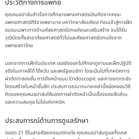
ประวัติทางการแพทย์
คุณหมอปาล์มสำเร็จการศึกษาแพทยศาสตรบัณฑิตจากคณะ
แพทยศาสตร์ศิริราชพยาบาล มหาวิทยาลัยมหิดล ก่อนเข้าสู่การฝึก
อบรมเฉพาะทางด้านศัลยศาสตร์ตกแต่งและเสริมสร้าง จนได้รับ
วุฒิบัตรทั้งสาขาศัลยศาสตร์ทั่วไปและศัลยศาสตร์ตกแต่งจาก
แพทยสภาไทย
นอกจากการฝึกในประเทศ เธอยังออกไปศึกษาดูงานและฝึกปฏิบัติ
จริงในเกาหลีใต้ ไต้หวัน และสหรัฐอเมริกา โดยเน้นไปที่เทคนิคการ
ผ่าตัดตาสองชั้น การดึงหน้าแบบ Endoscopic และการยกกระชับ
โครงสร้างใบหน้าชั้นลึก ประสบการณ์มากมายเหล่านี้หล่อหลอมวิธี
คิดของคุณหมอปาล์มให้มองการผ่าตัดหน้าเป็นเรื่องของสัดส่วน
และความสมดุล ไม่ใช่แค่เทคนิค
ประสบการณ์ด้านการดูแลรักษา
ตลอด 21 ปีในสายศัลยกรรมตกแต่ง คุณหมอปาล์มดูแลทั้งเคส