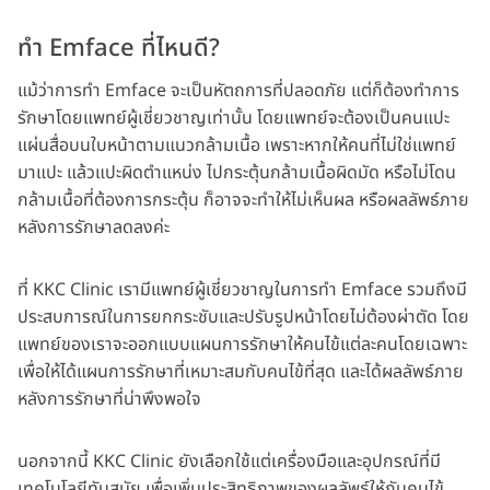
ทำ Emface ที่ไหนดี?
แม้ว่าการทำ Emface จะเป็นหัตถการที่ปลอดภัย แต่ก็ต้องทำการ
รักษาโดยแพทย์ผู้เชี่ยวชาญเท่านั้น โดยแพทย์จะต้องเป็นคนแปะ
แผ่นสื่อบนใบหน้าตามแนวกล้ามเนื้อ เพราะหากให้คนที่ไม่ใช่แพทย์
มาแปะ แล้วแปะผิดตำแหน่ง ไปกระตุ้นกล้ามเนื้อผิดมัด หรือไม่โดน
กล้ามเนื้อที่ต้องการกระตุ้น ก็อาจจะทำให้ไม่เห็นผล หรือผลลัพธ์ภาย
หลังการรักษาลดลงค่ะ
ที่ KKC Clinic เรามีแพทย์ผู้เชี่ยวชาญในการทำ Emface รวมถึงมี
ประสบการณ์ในการยกกระชับและปรับรูปหน้าโดยไม่ต้องผ่าตัด โดย
แพทย์ของเราจะออกแบบแผนการรักษาให้คนไข้แต่ละคนโดยเฉพาะ
เพื่อให้ได้แผนการรักษาที่เหมาะสมกับคนไข้ที่สุด และได้ผลลัพธ์ภาย
หลังการรักษาที่น่าพึงพอใจ
นอกจากนี้ KKC Clinic ยังเลือกใช้แต่เครื่องมือและอุปกรณ์ที่มี
เทคโนโลยีทันสมัย เพื่อเพิ่มประสิทธิภาพของผลลัพธ์ให้กับคนไข้