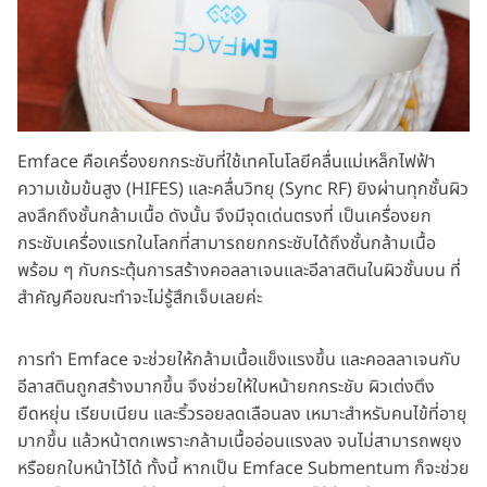
Emface คือเครื่องยกกระชับที่ใช้เทคโนโลยีคลื่นแม่เหล็กไฟฟ้า
ความเข้มข้นสูง (HIFES) และคลื่นวิทยุ (Sync RF) ยิงผ่านทุกชั้นผิว
ลงลึกถึงชั้นกล้ามเนื้อ ดังนั้น จึงมีจุดเด่นตรงที่ เป็นเครื่องยก
กระชับเครื่องแรกในโลกที่สามารถยกกระชับได้ถึงชั้นกล้ามเนื้อ
พร้อม ๆ กับกระตุ้นการสร้างคอลลาเจนและอีลาสตินในผิวชั้นบน ที่
สำคัญคือขณะทำจะไม่รู้สึกเจ็บเลยค่ะ
การทำ Emface จะช่วยให้กล้ามเนื้อแข็งแรงขึ้น และคอลลาเจนกับ
อีลาสตินถูกสร้างมากขึ้น จึงช่วยให้ใบหน้ายกกระชับ ผิวเต่งตึง
ยืดหยุ่น เรียบเนียน และริ้วรอยลดเลือนลง เหมาะสำหรับคนไข้ที่อายุ
มากขึ้น แล้วหน้าตกเพราะกล้ามเนื้ออ่อนแรงลง จนไม่สามารถพยุง
หรือยกใบหน้าไว้ได้ ทั้งนี้ หากเป็น Emface Submentum ก็จะช่วย