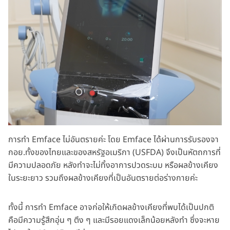
การทำ Emface ไม่อันตรายค่ะ โดย Emface ได้ผ่านการรับรองจา
กอย.ทั้งของไทยและของสหรัฐอเมริกา (USFDA) จึงเป็นหัตถการที่
มีความปลอดภัย หลังทำจะไม่ทิ้งอาการปวดระบม หรือผลข้างเคียง
ในระยะยาว รวมถึงผลข้างเคียงที่เป็นอันตรายต่อร่างกายค่ะ
ทั้งนี้ การทำ Emface อาจก่อให้เกิดผลข้างเคียงที่พบได้เป็นปกติ
คือมีความรู้สึกอุ่น ๆ ตึง ๆ และมีรอยแดงเล็กน้อยหลังทำ ซึ่งจะหาย