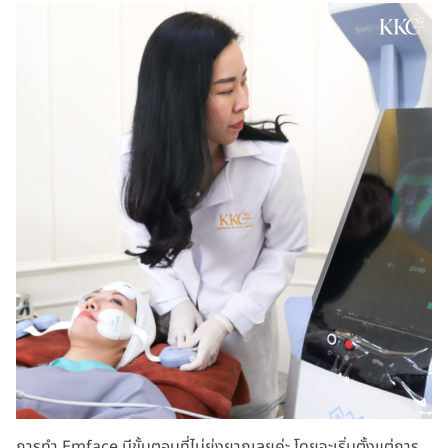
การทำ Emface มีขั้นตอนที่ไม่ยุ่งยากเลยค่ะ โดยจะเริ่มตั้งแต่การ