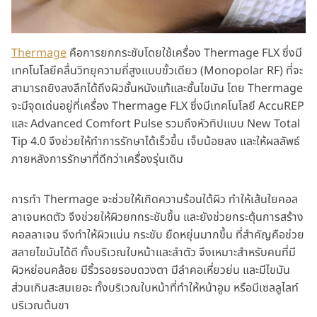
Thermage
คือการยกกระชับโดยใช้เครื่อง Thermage FLX ซึ่งมี
เทคโนโลยีคลื่นวิทยุความถี่สูงแบบขั้วเดียว (Monopolar RF) ที่จะ
สามารถยิงลงลึกได้ถึงผิวชั้นหนังแท้และชั้นไขมัน โดย Thermage
จะมีจุดเด่นอยู่ที่เครื่อง Thermage FLX ซึ่งมีเทคโนโลยี AccuREP
และ Advanced Comfort Pulse รวมถึงหัวทิปแบบ New Total
Tip 4.0 จึงช่วยให้ทำการรักษาได้เร็วขึ้น เจ็บน้อยลง และให้ผลลัพธ์
ภายหลังการรักษาที่ดีกว่าเครื่องรุ่นเดิม
การทำ Thermage จะช่วยให้เกิดความร้อนใต้ผิว ทำให้เส้นใยคอล
ลาเจนหดตัว จึงช่วยให้ผิวยกกระชับขึ้น และยังช่วยกระตุ้นการสร้าง
คอลลาเจน จึงทำให้ผิวแน่น กระชับ ยืดหยุ่นมากขึ้น ที่สำคัญคือช่วย
สลายไขมันได้ดี ทั้งบริเวณใบหน้าและลำตัว จึงเหมาะสำหรับคนที่มี
ผิวหย่อนคล้อย มีริ้วรอยรอบดวงตา มีลำคอเหี่ยวย่น และมีไขมัน
ส่วนเกินสะสมเยอะ ทั้งบริเวณใบหน้าที่ทำให้หน้าอูม หรือมีเซลลูไลท์
บริเวณต้นขา