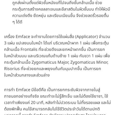
ถูกส่งผ่านตั้งแต่ผิวชั้นหนังแท้ไปจนถึงชั้นกล้ามเนื้อ ช่วย
กระตุ้นการสร้างคอลลาเจนและอีลาสตินในผิวชั้นบน ทำให้ผิวมี
ความเต่งตึง ยืดหยุ่น และเรียบเนียนขึ้น จึงช่วยลดริ้วรอยตื้น
ๆ ได้ดี
เครื่อง Emface จะทำงานโดยการใช้แผ่นสื่อ (Applicator) จำนวน
3 แผ่น แปะลงบนใบหน้า ได้แก่ บริเวณหน้าผาก 1 แผ่น เพื่อกระตุ้น
กล้ามเนื้อ Frontalis ที่จะช่วยดึงและยกหน้าผากขึ้น เป็นการยก
ใบหน้าส่วนบน และบริเวณแก้มด้านซ้าย 1 แผ่น กับขวา 1 แผ่น เพื่อ
กระตุ้นกล้ามเนื้อ Zygomaticus Major, Zygomaticus Minor,
Risorius ที่จะช่วยยกและพยุงแก้มกับมุมปากขึ้น เป็นการยก
ใบหน้าส่วนกลางและส่วนล่าง
การทำ Emface มีข้อดีคือ เป็นการยกกระชับผิวจากภายในสู่
ภายนอกอย่างแท้จริง ขณะทำจะไม่รู้สึกเจ็บ และไม่ต้องใช้ยาชา, ใช้
เวลาทำเพียงแค่ 20 นาที, หลังทำไม่ปวดระบม ไม่ทิ้งรอยแผล และไม่
ต้องพักฟื้น คนไข้สามารถกลับไปใช้ชีวิตประจำวันได้ตามปกติ