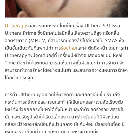
Ultherapy
คือการยกกระชับโดยใช้เครื่อง Ulthera SPT หรือ
Ulthera Prime ซึ่งมีเทคโนโลยีคลื่นเสียงความถี่สูง หรือคลื่น
อัลตราซาวด์ (MFU-V) ที่สามารถยิงลงลึกไปถึงผิวชั้น SMAS ซึ่ง
เป็นชั้นเดียวกับที่แพทย์ทำการ
ร้อยไหม
และผ่าตัดดึงหน้า โดยการทำ
Ultherapy จะมีจุดเด่นอยู่ที่ เครื่องมีหน้าจอแสดงผลแบบ Real
Time ที่จะทำให้แพทย์สามารถเห็นภาพชั้นผิวขณะทำการรักษา จึง
สามารถทำการรักษาได้อย่างแม่นยำ และสามารถวางแผนการรักษา
ได้อย่างตรงจุด
การทำ Ultherapy จะช่วยให้ผิวหดตัวและยกกระชับขึ้น รวมถึง
กระตุ้นการสร้างคอลลาเจนและทำให้เส้นใยคอลลาเจนจัดเรียงตัว
ใหม่ จึงช่วยยกกระชับผิวได้ทั้งใบหน้าและลำตัว ลดริ้วรอย สลายไข
มัน และปรับรูปหน้าให้เรียวเล็กลง เหมาะสำหรับคนที่มีผิวหย่อน
คล้อย มีริ้วรอยเล็กน้อยถึงปานกลาง มีแก้มห้อย มีรอยย่นที่คอ มี
เหนียง รวมถึงมีคิ้วตก หนังตาตก และหางตาตกค่ะ