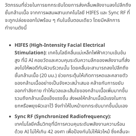
วัตกรรมที่ช่วยในการยกกระชับโดยการส่งคลื่นพลังงานลงไปลึกถึง
ชั้นกล้ามเนื้อ จากการผสมผสานเทคโนโลยี HIFES และ Sync RF ที่
จะถูกปล่อยออกไปพร้อม ๆ กันในขั้นตอนเดียว โดยมีหลักการ
ทำงานดังนี้
HIFES (High-Intensity Facial Electrical
Stimulation):
เทคโนโลยีคลื่นแม่เหล็กไฟฟ้าความเข้มข้น
สูง ที่มี AI คอยวัดและควบคุมระดับความลึกของพลังงานที่ส่ง
ลงไปให้พอดีกับผิวบริเวณนั้น โดยคลื่นจะสามารถลงไปลึกถึง
ชั้นกล้ามเนื้อ (20 มม.) ช่วยกระตุ้นให้เกิดการหดและคลายตัว
ของกล้ามเนื้ออย่างเป็นจังหวะสม่ำเสมอ คล้ายกับการขยับ
ออกกำลังกาย ทำให้มวลและเส้นใยของกล้ามเนื้อเพิ่มมากขึ้น
รวมถึงกล้ามเนื้อแข็งแรงขึ้น ส่งผลให้กล้ามเนื้อมีแรงในการ
ยกหรือพยุงผิวเอาไว้ จึงทำให้ใบหน้ายกกระชับมากขึ้นนั่นเอง
Sync RF (Synchronized Radiofrequency):
เทคโนโลยีคลื่นวิทยุที่มีการควบคุมระดับพลังงานความร้อน
ด้วย AI ไม่ให้เกิน 42 องศา เพื่อป้องกันไม่ให้ผิวไหม้ ซึ่งคลื่นจะ