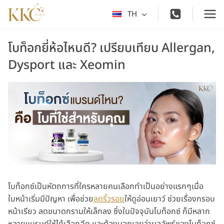
Skip
TH
Toggle
to
child
content
menu
โบท็อกยี่ห้อไหนดี? เปรียบเทียบ Allergan,
Dysport และ Xeomin
โบท็อกซ์เป็นหัตถการที่ใครหลายคนเลือกทำเป็นอย่างแรกๆเมื่อ
ใบหน้าเริ่มมีปัญหา เพื่อช่วย
ลดริ้วรอย
ให้ดูอ่อนเยาว์ ช่วยเรื่องกรอบ
หน้าเรียว ลดขนาดกรามให้เล็กลง ซึ่งในปัจจุบันโบท็อกซ์ ก็มีหลาก