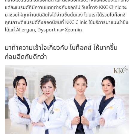
หลายแบรนด์ให้ได้เลือกฉีด และต้องบอกเลยว่าผลลัพธ์ของโบท็อกซ์
แต่ละแบรนด์ก็มีความแตกต่างกันออกไป วันนี้ทาง KKC Clinic จะ
มาช่วยให้ทุกท่านตัดสินใจได้ง่ายขึ้นนั่นเอง โดยเราได้รวมโบท็อกซ์
คุณภาพดีแบรนด์ดังยอดนิยมที่ KKC Clinic ใช้บริการมาแนะนำซึ่ง
ได้แก่ Allergan, Dysport และ Xeomin
มาทำความเข้าใจเกี่ยวกับ โบท็อกซ์ ให้มากขึ้น
ก่อนฉีดกันดีกว่า