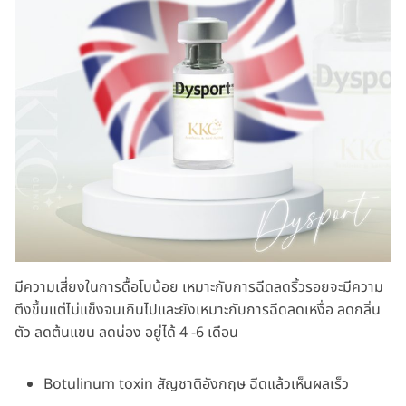
มีความเสี่ยงในการดื้อโบน้อย เหมาะกับการฉีดลดริ้วรอยจะมีความ
ตึงขึ้นแต่ไม่แข็งจนเกินไปและยังเหมาะกับการฉีดลดเหงื่อ ลดกลิ่น
ตัว ลดต้นแขน ลดน่อง อยู่ได้ 4 -6 เดือน
Botulinum toxin สัญชาติอังกฤษ ฉีดแล้วเห็นผลเร็ว