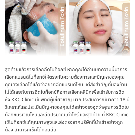
สุดท้ายแล้วการเลือกฉีดโบท็อกซ์ หากคุณได้อ่านบทความนี้มาการ
เลือกแบรนด์โบท็อกซ์ให้ตรงกับความต้องการและปัญหาของคุณ
คุณคงเลือกได้แล้วว่าอยากฉีดแบรนด์ไหน แต่สิ่งสำคัญที่มองข้าม
ไม่ได้เลยกับการฉีดโบท็อกซ์คือการเลือกคลินิกเพื่อเข้ารับการฉีด
ซึ่ง KKC Clinic มีแพทย์ผู้เชี่ยวชาญ มากประสบการณ์มากว่า 18 ปี
วิเคราะห์และประเมินปัญหาของคุณได้อย่างจรงจุดว่าคุณควรฉีดโบ
ท็อกซ์บริเวณไหนและฉีดปริมาณเท่าไหร่ และสุดท้าย ที่ KKC Clinic
ใช้โบท็อกซ์แท้คุณภาพสูงและส่งตรงจากบริษัทที่นำเข้าอย่างถูก
ต้อง สามารถเช็คได้ก่อนฉีด