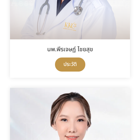
นพ.พีรเจษฏ์ ไชยสุข
ประวัติ