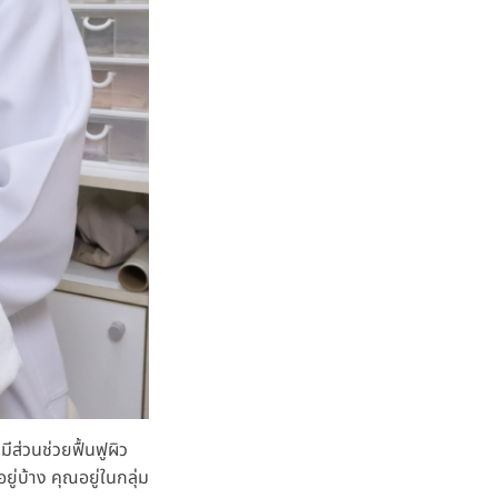
ีส่วนช่วยฟื้นฟูผิว
ู่บ้าง คุณอยู่ในกลุ่ม