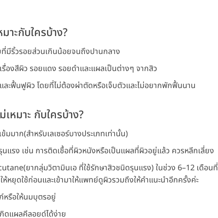
หมาะกับใครบ้าง?
สู่วัยที่มีริ้วรอยส่วนเกินน้อยจนถึงปานกลาง
วลเรื่องสีผิว รอยแดง รอยดำและแผลเป็นต่างๆ จากสิว
ลและฟื้นฟูผิว โดยที่ไม่ต้องผ่าตัดหรือเจ็บตัวและไม่อยากพักฟื้นนาน
ม่เหมาะ กับใครบ้าง?
มถึงเข้มมาก(สำหรับเลเซอร์บางประเภทเท่านั้น)
ี่รุนแรง เช่น การติดเชื้อที่ผิวหนังหรือเป็นแผลที่ผิวอยู่แล้ว ควรหลีกเลี่ยง
า Accutane(ยากลุ่มวิตามินเอ ที่ใช้รักษาสิวชนิดรุนแรง) ในช่วง 6–12 เดือ
ห้หยุดใช้ก่อนและเข้ามาให้แพทย์ดูผิวรวมถึงให้คำแนะนำอีกครั้งค่ะ
รภ์หรือให้นมบุตรอยู่
ารเกิดแผลคีลอยด์ได้ง่าย