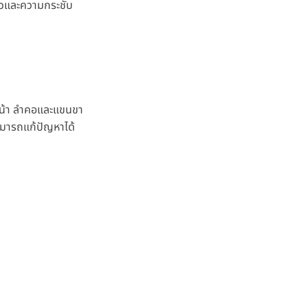
ีผิวและความกระชับ
บหน้า ลำคอและแขนขา
สามารถแก้ปัญหาได้