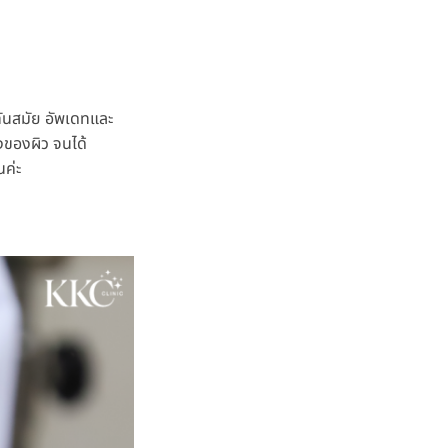
่ทันสมัย อัพเดทและ
งของผิว จนได้
นค่ะ