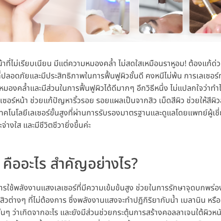
น้าที่ไม่เรียบเนียน มีแต่ความหมองคล้ำ ไม่สดใสเหมือนราหูอม! ต้องแก้ด่วน
ี่ปลอดภัยและมีประสิทธิภาพในการฟื้นฟูผิวชั้นดี คงหนีไม่พ้น การเลเซอร์ท
งคล้ำและมีส่วนในการฟื้นฟูผิวได้ดีมากๆ อีกวิธีหนึ่ง ไม่แปลกใจว่าทำไ
ร์หน้า ช่วยแก้ปัญหาริ้วรอย รอยแผลเป็นจากสิว เม็ดสีผิว ช่วยให้สีผิวส
้เทคโนโลยีเลเซอร์ขั้นสูงที่ผ่านการรับรองมาตรฐานและดูแลโดยแพทย์ผู้เชี
่างใส และมีชีวิตชีวายิ่งขึ้นค่ะ
า คืออะไร สำคัญอย่างไร?
การใช้พลังงานแสงเลเซอร์ที่มีความเข้มข้นสูง ช่วยในการรักษาจุดบกพร่อง
่างๆ ที่ไม่ต้องการ ซึ่งพลังงานแสงจะทำปฏิกิริยากับน้ำ เมลานิน หรือเส
นๆ ว่าเกิดจากอะไร และยังมีส่วนช่วยกระตุ้นการสร้างคอลลาเจนใต้ผิวหนังไ